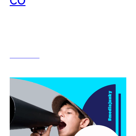
CO
Health & Co édite les magazine « Hygiènes » et
« Risques et Qualité en milieu de soin »,
renforçant son leadership sur les médias santé
en France
13/10/2025