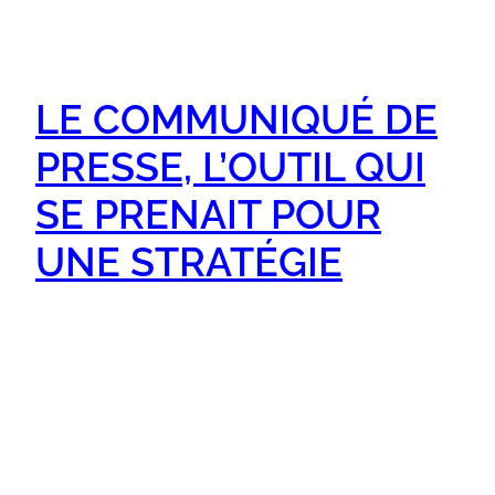
LE COMMUNIQUÉ DE
PRESSE, L’OUTIL QUI
SE PRENAIT POUR
UNE STRATÉGIE
Ah, le communiqué de presse ! Ce bon vieux CP,
ce saint Graal des relations presse, cette
incantation sacrée que l’on croit capable
d’ouvrir toutes les portes des rédactions.
« Envoyons un communiqué, et les journalistes