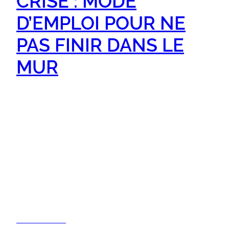
CRISE : MODE
D’EMPLOI POUR NE
PAS FINIR DANS LE
MUR
Une crise, ça vous tombe dessus sans prévenir.
Mais ce qui compte, c’est ce que vous en faites.
Vous pouvez la subir… ou la traverser avec
stratégie, lucidité, et un peu de sang-froid. La
communication de crise n’est pas un luxe. C’est
une nécessité. Et c’est notre métier. Chez
COROMANDEL, on préfère prévenir que
pleurnicher.…
26/06/2025