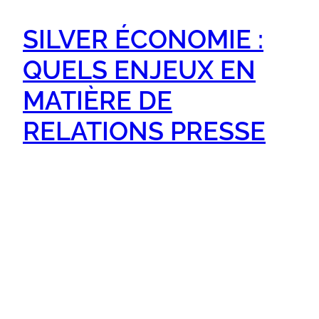
SILVER ÉCONOMIE :
QUELS ENJEUX EN
MATIÈRE DE
RELATIONS PRESSE
Il fut un temps où « senior » rimait avec
pantoufles, tisane et mots fléchés. Aujourd’hui,
c’est plutôt vélo électrique, podcasts et
escapade à Rome entre deux randos.
Communiquer auprès des 50 ans et plus ? C’est
passionnant… à condition d’oublier les clichés.
La Silver économie s’impose comme un levier