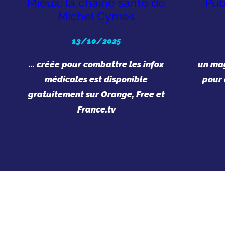
Mieux, la chaîne santé de
Pub
Michel Cymes
13/10/2025
… créée pour combattre les infox
un mag
médicales est disponible
pour 
gratuitement sur Orange, Free et
France.tv