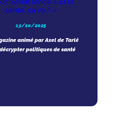
lic Sénat lance « Et la
santé, ça va ? »
13/10/2025
azine animé par Axel de Tarlé
décrypter politiques de santé